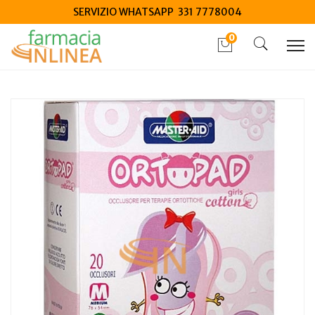
SERVIZIO WHATSAPP 331 7778004
0
Home
Catalogo
/
Salute
/
Dispositivi medici salute
Master-Aid Ortopad Cotton Girls Occlusore Per Terapie
Ortottiche Medium 20 Pezzi