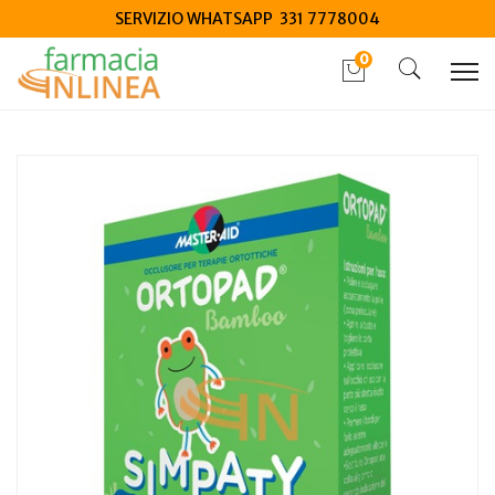
SERVIZIO WHATSAPP 331 7778004
0
Home
Catalogo
/
Salute
/
Dispositivi medici salute
Master-Aid Ortopad Cotton Simpaty Occlusore Per Terapie
Ortottiche Medium 20 Pez