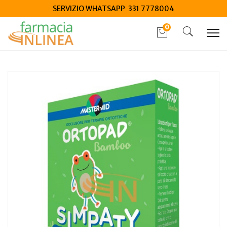
SERVIZIO WHATSAPP 331 7778004
0
Home
Catalogo
/
Salute
/
Dispositivi medici salute
Master-Aid Ortopad Cotton Simpaty Occlusore Per Terapie
Ortottiche Medium 50 Pez