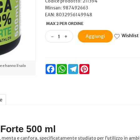
Codice prodotto: 211394
Minsan:
987492663
EAN: 8032956149948
MAX 2 PER ORDINE
Wishlist
-
+
Aggiungi
 e hanno il solo
Facebook
WhatsApp
Telegram
Pinterest
ne
 Forte 500 ml
menta e canfora, specificatamente studiato per l’utilizzo in ambito