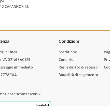
SpA
012 CAPANNORI LU
tenza
Condizioni
ia In Linea
Spedizione
Pag
a IVA 02161840851
Condizioni
Pri
ssaggio immediato
Resi e diritto di recesso
Coo
17778004
Modalità di pagamento
mozioni e sconti esclusivi.
Iscriviti