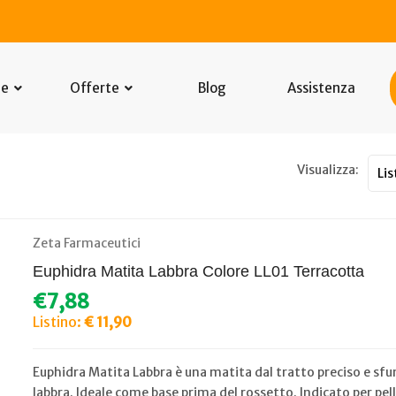
he
Offerte
Blog
Assistenza
Visualizza:
Zeta Farmaceutici
Euphidra Matita Labbra Colore LL01 Terracotta
€7,88
Listino:
€ 11,90
Euphidra Matita Labbra è una matita dal tratto preciso e sfu
labbra. Ideale come base prima del rossetto. Indicato per pe