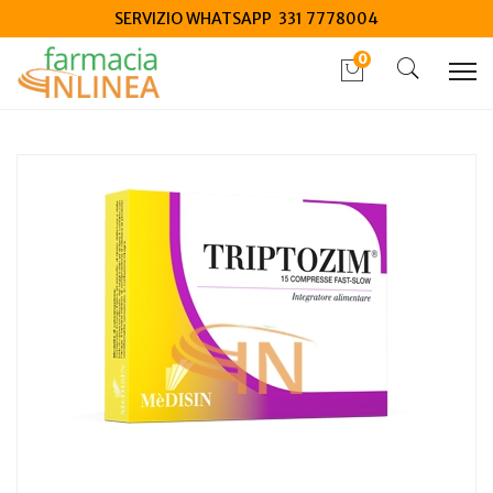
SERVIZIO WHATSAPP 331 7778004
0
Home
Catalogo
/
Integrazione alimentare
/
Integratori
Triptozim 15 compresse