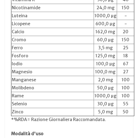
Nicotinamide
24,0 mg
150
Luteina
1000,0 µg
-
Licopene
600,0 µg
-
Calcio
162,0 mg
20
Cromo
60,0 µg
150
Ferro
3,5 mg
25
Fosforo
125,0 mg
18
Iodio
100,0 µg
67
Magnesio
100,0 mg
27
Manganese
2,0 mg
100
Molibdeno
50,0 µg
100
Rame
1000,0 µg
100
Selenio
30,0 µg
55
Zinco
5,0 mg
50
*%RDA= Razione Giornaliera Raccomandata.
Modalità d'uso