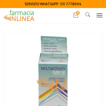
SERVIZIO WHATSAPP 331 7778004
0
Home
Catalogo
/
Integrazione alimentare
/
Integratori
Multiactivity over 50+ 60 compresse