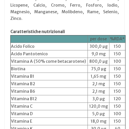
Licopene, Calcio, Cromo, Ferro, Fosforo, Iodio,
Magnesio, Manganese, Molibdeno, Rame, Selenio,
Zinco.
Caratteristiche nutrizionali
per dose
%RDA*
Acido Folico
300,0 µg
150
Acido Pantotenico
9,0 mg
150
Vitamina A (50% come betacarotene)
800,0 µg
100
Biotina
75,0 µg
150
Vitamina B1
1,65 mg
150
Vitamina B2
2,1 mg
150
Vitamina B6
2,1 mg
150
Vitamina B12
3,0 µg
120
Vitamina C
120,0 mg
150
Vitamina D
5,0 µg
100
Vitamina E
18,0 mg
150
Vitamina K
30,0 µg
40