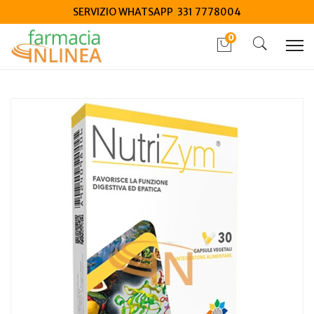
SERVIZIO WHATSAPP 331 7778004
0
Home
Catalogo
/
Integrazione alimentare
/
Integratori
Nutrigea Nutrizym 30 Capsule Nuova Formula