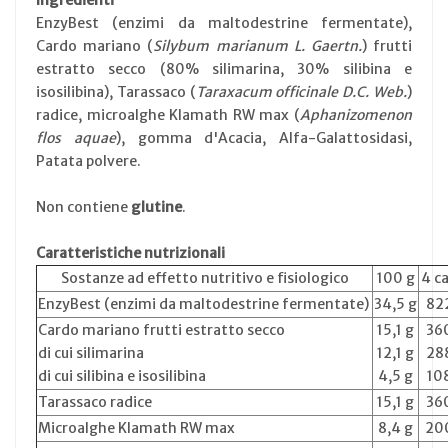
EnzyBest (enzimi da maltodestrine fermentate),
Cardo mariano (
Silybum marianum L. Gaertn.
) frutti
estratto secco (80% silimarina, 30% silibina e
isosilibina), Tarassaco (
Taraxacum officinale D.C. Web.
)
radice, microalghe Klamath RW max (
Aphanizomenon
flos aquae
), gomma d'Acacia, Alfa-Galattosidasi,
Patata polvere.
Non contiene
glutine
.
Caratteristiche nutrizionali
Sostanze ad effetto nutritivo e fisiologico
100 g
4 c
EnzyBest (enzimi da maltodestrine fermentate)
34,5 g
82
Cardo mariano frutti estratto secco
15,1 g
36
di cui silimarina
12,1 g
28
di cui silibina e isosilibina
4,5 g
10
Tarassaco radice
15,1 g
36
Microalghe Klamath RW max
8,4 g
20