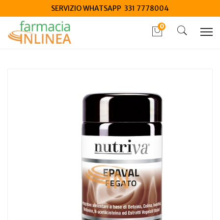
SERVIZIO WHATSAPP 331 7778004
0
Home
Catalogo
/
Integrazione alimentare
/
Integratori
Nutriva epaval 60 compresse