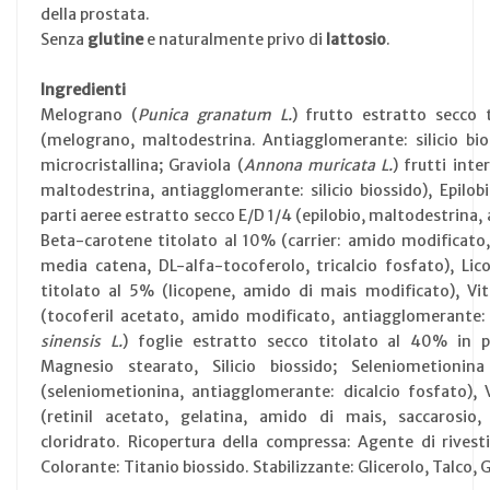
della prostata.
Senza
glutine
e naturalmente privo di
lattosio
.
Ingredienti
Melograno (
Punica granatum L.
) frutto estratto secco 
(melograno, maltodestrina. Antiagglomerante: silicio bios
microcristallina; Graviola (
Annona muricata L.
) frutti inte
maltodestrina, antiagglomerante: silicio biossido), Epilobi
parti aeree estratto secco E/D 1/4 (epilobio, maltodestrina, 
Beta-carotene titolato al 10% (carrier: amido modificato, s
media catena, DL-alfa-tocoferolo, tricalcio fosfato), Li
titolato al 5% (licopene, amido di mais modificato), Vi
(tocoferil acetato, amido modificato, antiagglomerante: s
sinensis L.
) foglie estratto secco titolato al 40% in po
Magnesio stearato, Silicio biossido; Seleniometionin
(seleniometionina, antiagglomerante: dicalcio fosfato)
(retinil acetato, gelatina, amido di mais, saccarosio, 
cloridrato. Ricopertura della compressa: Agente di rivesti
Colorante: Titanio biossido. Stabilizzante: Glicerolo, Talco