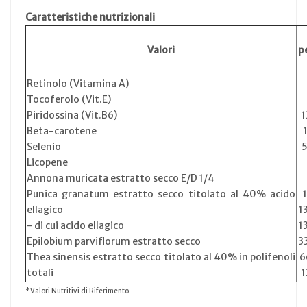
Caratteristiche nutrizionali
Valori
p
Retinolo (Vitamina A)
Tocoferolo (Vit.E)
Piridossina (Vit.B6)
1
Beta-carotene
Selenio
Licopene
Annona muricata estratto secco E/D 1/4
Punica granatum estratto secco titolato al 40% acido
ellagico
1
- di cui acido ellagico
1
Epilobium parviflorum estratto secco
3
Thea sinensis estratto secco titolato al 40% in polifenoli
6
totali
1
*Valori Nutritivi di Riferimento