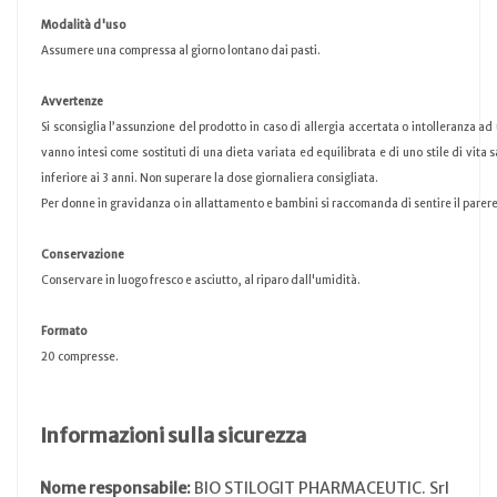
Modalità d'uso
Assumere una compressa al giorno lontano dai pasti.
Avvertenze
Si sconsiglia l’assunzione del prodotto in caso di allergia accertata o intolleranza ad
vanno intesi come sostituti di una dieta variata ed equilibrata e di uno stile di vita 
inferiore ai 3 anni. Non superare la dose giornaliera consigliata.
Per donne in gravidanza o in allattamento e bambini si raccomanda di sentire il parer
Conservazione
Conservare in luogo fresco e asciutto, al riparo dall'umidità.
Formato
20 compresse.
Informazioni sulla sicurezza
Nome responsabile:
BIO STILOGIT PHARMACEUTIC. Srl