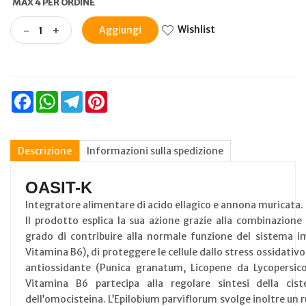
MAX 4 PER ORDINE
Wishlist
-
+
Aggiungi
Facebook
WhatsApp
Telegram
Pinterest
Descrizione
Informazioni sulla spedizione
OASIT-K
Integratore alimentare di acido ellagico e annona muricata.
Il prodotto esplica la sua azione grazie alla combinazione s
grado di contribuire alla normale funzione del sistema i
Vitamina B6), di proteggere le cellule dallo stress ossidativ
antiossidante (Punica granatum, Licopene da Lycopersico
Vitamina B6 partecipa alla regolare sintesi della ci
dell’omocisteina. L’Epilobium parviflorum svolge inoltre un 