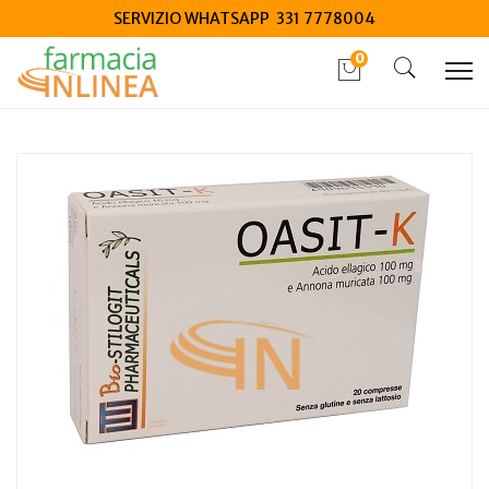
SERVIZIO WHATSAPP 331 7778004
0
Home
Catalogo
/
Integrazione alimentare
/
Integratori
Oasit-K 20 Compresse