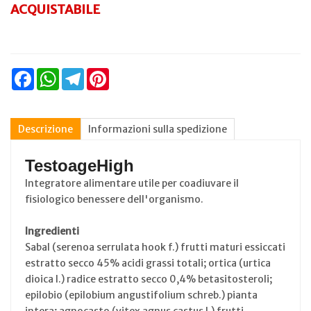
ACQUISTABILE
Facebook
WhatsApp
Telegram
Pinterest
Descrizione
Informazioni sulla spedizione
TestoageHigh
Integratore alimentare utile per coadiuvare il
fisiologico benessere dell'organismo.
Ingredienti
Sabal (serenoa serrulata hook f.) frutti maturi essiccati
estratto secco 45% acidi grassi totali; ortica (urtica
dioica l.) radice estratto secco 0,4% betasitosteroli;
epilobio (epilobium angustifolium schreb.) pianta
intera; agnocasto (vitex agnus castus l.) frutti