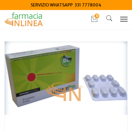
SERVIZIO WHATSAPP 331 7778004
0
Home
Catalogo
/
Integrazione alimentare
/
Integratori
Officine naturali Testoage high 30 compresse 900 mg