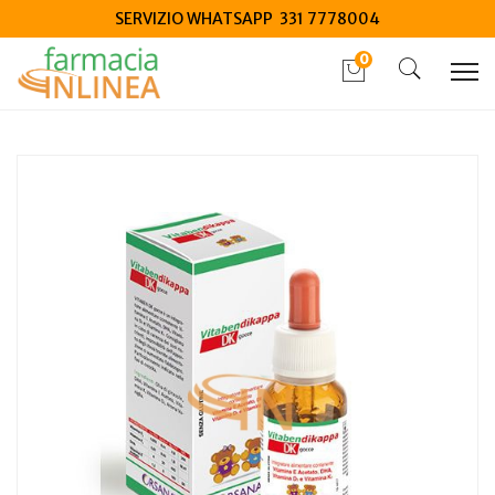
SERVIZIO WHATSAPP 331 7778004
0
Home
Catalogo
/
Mamma e bambino
/
Integrazione bambino
Orsana Vitaben DK 15ml