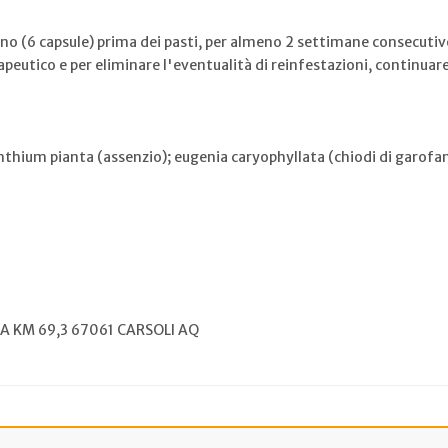
rno (6 capsule) prima dei pasti, per almeno 2 settimane consecutiv
eutico e per eliminare l'eventualità di reinfestazioni, continuar
inthium pianta (assenzio); eugenia caryophyllata (chiodi di garofa
IA KM 69,3 67061 CARSOLI AQ