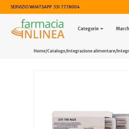
SERVIZIO WHATSAPP 331 7778004
Categorie
Marc
Home
Catalogo
/
Integrazione alimentare
/
Integr