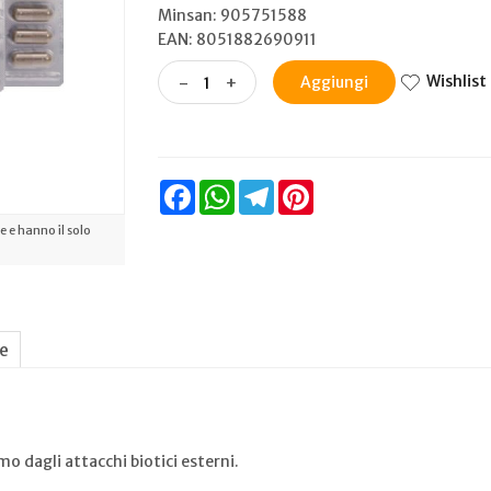
Minsan:
905751588
EAN: 8051882690911
Wishlist
-
+
Aggiungi
Facebook
WhatsApp
Telegram
Pinterest
 e hanno il solo
ne
mo dagli attacchi biotici esterni.