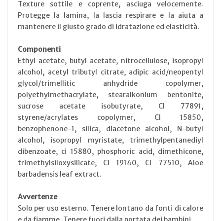
Texture sottile e coprente, asciuga velocemente.
Protegge la lamina, la lascia respirare e la aiuta a
mantenere il giusto grado di idratazione ed elasticità.
Componenti
Ethyl acetate, butyl acetate, nitrocellulose, isopropyl
alcohol, acetyl tributyl citrate, adipic acid/neopentyl
glycol/trimellitic anhydride copolymer,
polyethylmethacrylate, stearalkonium bentonite,
sucrose acetate isobutyrate, CI 77891,
styrene/acrylates copolymer, CI 15850,
benzophenone-1, silica, diacetone alcohol, N-butyl
alcohol, isopropyl myristate, trimethylpentanediyl
dibenzoate, ci 15880, phosphoric acid, dimethicone,
trimethylsiloxysilicate, CI 19140, CI 77510, Aloe
barbadensis leaf extract.
Avvertenze
Solo per uso esterno. Tenere lontano da fonti di calore
e da fiamme. Tenere fuori dalla portata dei bambini.