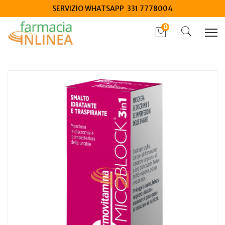
SERVIZIO WHATSAPP 331 7778004
0
Home
Catalogo
/
Cosmesi
/
Unghie
Pasquali Dermovitamina Mico Smalto Fuxia 5 Ml