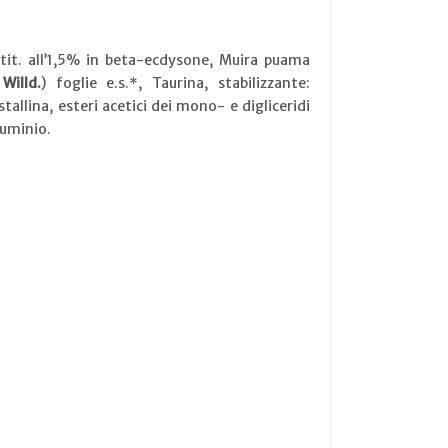
* tit. all’1,5% in beta-ecdysone, Muira puama
Willd.
) foglie e.s.*, Taurina, stabilizzante:
tallina, esteri acetici dei mono- e digliceridi
luminio.