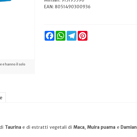
Minsan:
913195590
EAN: 8051490300936
Facebook
WhatsApp
Telegram
Pinterest
 e hanno il solo
ne
 di
Taurina
e di estratti vegetali di
Maca
,
Muira puama
e
Damian