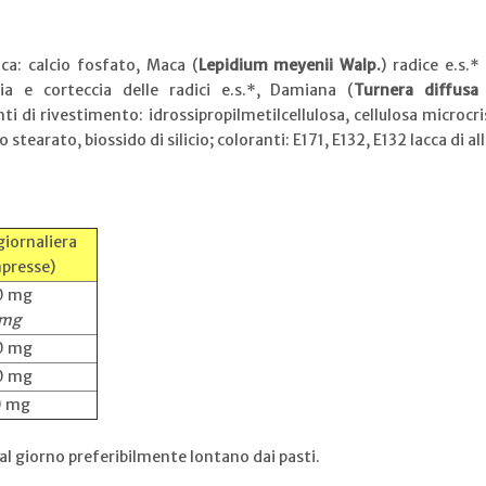
ca: calcio fosfato, Maca (
Lepidium meyenii Walp.
) radice e.s.
cia e corteccia delle radici e.s.*, Damiana (
Turnera diffusa 
ti di rivestimento: idrossipropilmetilcellulosa, cellulosa microcris
stearato, biossido di silicio; coloranti: E171, E132, E132 lacca di al
giornaliera
presse)
0 mg
 mg
0 mg
0 mg
0 mg
l giorno preferibilmente lontano dai pasti.