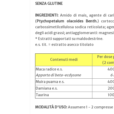
SENZA GLUTINE
INGREDIENTI:
Amido di mais, agente di cari
(
Ptychopetalum olacoides Benth.
) cortec
carbossimetilcellulosa sodica reticolata; agen
degli acidi grassi; antiagglomeranti: magnesio 
* Estratti supportati su maldodestrine.
e.s. tit. = estratto asecco titolato
Per dose 
Contenuti medi
(2 com
Maca radice e.s.
40
Apporto di beta-ecdysone
6
Muira puama e.s.
40
Damiana e.s.
20
Taurina
10
MODALITÀ D'USO:
Assumere 1 - 2 compresse a