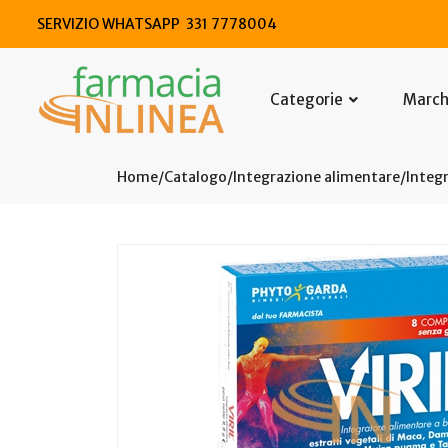
SERVIZIO WHATSAPP 331 7778004
Categorie
Marc
Home
Catalogo
/
Integrazione alimentare
/
Integr