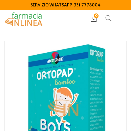
SERVIZIO WHATSAPP 331 7778004
0
Home
Catalogo
/
Salute
/
Dispositivi medici salute
Pietrasanta Ortopad Boys Cerotto Oculare Medium 20
Pezzi