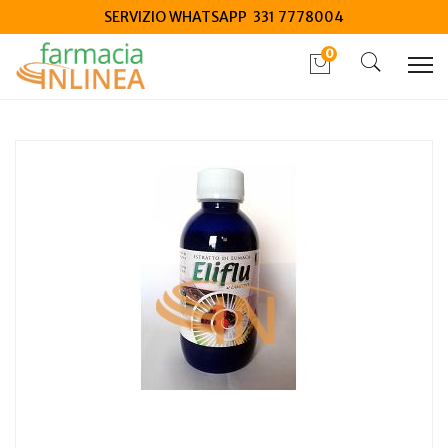
SERVIZIO WHATSAPP 331 7778004
0
Home
Catalogo
/
Integrazione alimentare
/
Integratori
Princeps Eliflu estratto di lumaca fluido 200 ml