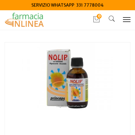
SERVIZIO WHATSAPP 331 7778004
0
Home
Catalogo
/
Integrazione alimentare
/
Integratori
Princeps Nolip 50 ml