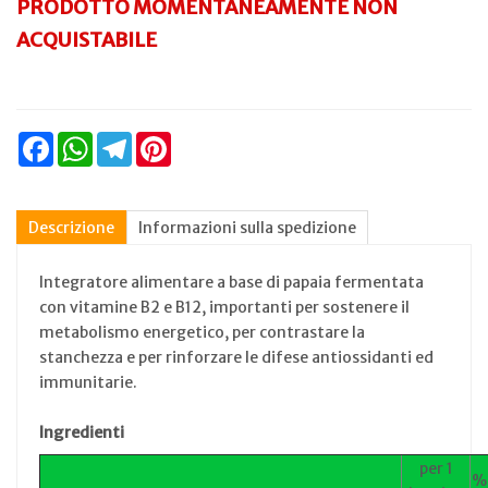
PRODOTTO MOMENTANEAMENTE NON
ACQUISTABILE
Facebook
WhatsApp
Telegram
Pinterest
Descrizione
Informazioni sulla spedizione
Integratore alimentare a base di papaia fermentata
con vitamine B2 e B12, importanti per sostenere il
metabolismo energetico, per contrastare la
stanchezza e per rinforzare le difese antiossidanti ed
immunitarie.
Ingredienti
per 1
%