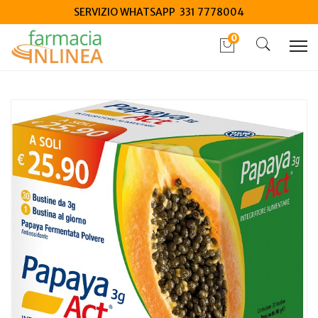
SERVIZIO WHATSAPP 331 7778004
0
Home
Catalogo
/
Integrazione alimentare
/
Integratori
Papaya Act 3 Grammi 30 Bustine