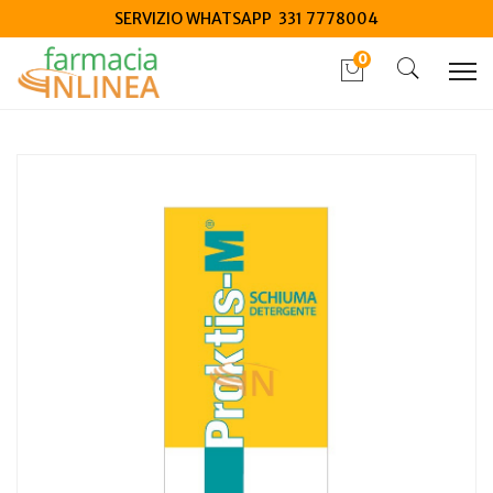
SERVIZIO WHATSAPP 331 7778004
0
Home
Catalogo
/
Igiene
/
Igiene Intima
Proktis-M schiuma detergente 150 ml