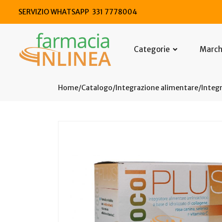
SERVIZIO WHATSAPP 331 7778004
Categorie
Marc
Home
Catalogo
/
Integrazione alimentare
/
Integr