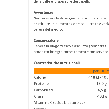
della pelle e lo spessore dei capelli.
Avvertenze
Non superare la dose giornaliera consigliata. 
sostituire un’alimentazione equilibrata e vari
parere del medico.
Conservazione
Tenere in luogo fresco e asciutto (temperatura 
prodotto integro correttamente conservato
Caratteristiche nutrizionali
per 100 m
Calorie
448 kJ - 105
Proteine
18,0 g
Carboidrati
6,5 g
Grassi
< 0,1 g
Vitamina C (acido L-ascorbico)