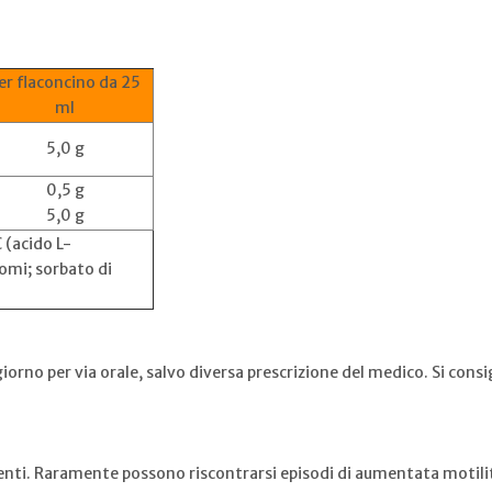
er flaconcino da 25
ml
5,0 g
0,5 g
5,0 g
 (acido L-
romi; sorbato di
giorno per via orale, salvo diversa prescrizione del medico. Si cons
enti. Raramente possono riscontrarsi episodi di aumentata motilit