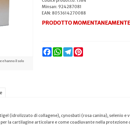
Codice prodotto: 1384
Minsan:
924287081
EAN: 8053614270088
PRODOTTO MOMENTANEAMENTE 
Facebook
WhatsApp
Telegram
Pinterest
 e hanno il solo
ne
igel (idrolizzato di collagene), cynosbati (rosa canina), selenio e
 per la cartilagine articolare e come coadiuvante nella protezione de