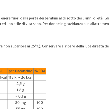
Tenere fuori dalla porta dei bambini al di sotto dei 3 anni di età. 
a ed uno stile di vita sano. Per donne in gravidanza o in allattame
non superiore ai 25°C). Conservare al riparo della luce diretta del 
.
l
per flaconcino
% RDA
 kcal
112 kJ - 26 kcal
4,5 g
1,6 g
< 0,1 g
80 mg
100