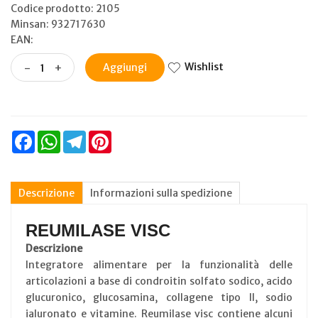
Codice prodotto: 2105
Minsan:
932717630
EAN:
Wishlist
-
+
Aggiungi
Facebook
WhatsApp
Telegram
Pinterest
Descrizione
Informazioni sulla spedizione
REUMILASE VISC
Descrizione
Integratore alimentare per la funzionalità delle
articolazioni a base di condroitin solfato sodico, acido
glucuronico, glucosamina, collagene tipo II, sodio
ialuronato e vitamine. Reumilase visc contiene alcuni