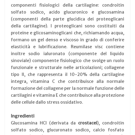
componenti fisiologici della cartilagine: condroitin
solfato sodico, acido glucuronico e glucosamina
(componenti della parte glucidica dei proteoglicani
della cartilagine). I proteoglicani sono costituiti da
proteine e glicosaminoglicani che, richiamando acqua,
formano un gel denso e viscoso in grado di conferire
elasticità e lubrificazione. Reumilase visc contiene
inoltre sodio ialuronato (componente del liquido
sinoviale) componente fisiologico che svolge un ruolo
funzionale e strutturale nelle articolazioni; collagene
tipo II, che rappresenta il 10-20% della cartilagine
integra, vitamina C che contribuisce alla normale
formazione del collagene per la normale funzione delle
cartilagini e vitamina E che contribuisce alla protezione
delle cellule dallo stress ossidativo.
Ingredienti
Glucosamina HCl (derivata da
crostacei
), condroitin
solfato sodico, glucuronato sodico, calcio fosfato