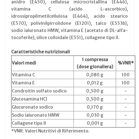
anidro (E450), cellulosa microcristallina (E446),
vitamina C (acido L-ascorbico),
idrossipropilmetilcellulosa (E464), acido stearico
(E570), polivinilpirrolidone (E1201), talco (E553b),
sodio ialuronato HMW, vitamina E (acetato di DL-alfa-
tocoferile), silice colloidale (E551), collagene tipo II.
Caratteristiche nutrizionali
1 compressa
Valori medi
%VNR*
(dose gionaliera)
Vitamina C
0,080 g
100
Vitamina E
0,012 g
100
Condroitin solfato sodico
0,500 g
-
Glucosamina HCl
0,500 g
-
Glucuronato sodico
0,170 g
-
Sodio ialuronato HMW
0,030 g
-
Collagene tipo II
0,001 g
-
*VNR: Valori Nutritivi di Riferimento.