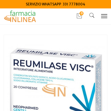
SERVIZIO WHATSAPP 331 7778004
0
Home
Catalogo
/
Integrazione alimentare
/
Integratori
Reumilase Visc 20 compresse