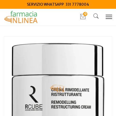
SERVIZIO WHATSAPP 331 7778004
0
Home
Catalogo
/
Cosmesi
/
Viso
/
Viso Donna
Rilastil Rcube Crema Rimodellante Ristrutturante 50 ml