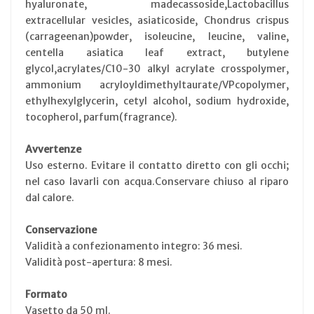
hyaluronate, madecassoside,Lactobacillus
extracellular vesicles, asiaticoside, Chondrus crispus
(carrageenan)powder, isoleucine, leucine, valine,
centella asiatica leaf extract, butylene
glycol,acrylates/C10-30 alkyl acrylate crosspolymer,
ammonium acryloyldimethyltaurate/VPcopolymer,
ethylhexylglycerin, cetyl alcohol, sodium hydroxide,
tocopherol, parfum(fragrance).
Avvertenze
Uso esterno. Evitare il contatto diretto con gli occhi;
nel caso lavarli con acqua.Conservare chiuso al riparo
dal calore.
Conservazione
Validità a confezionamento integro: 36 mesi.
Validità post-apertura: 8 mesi.
Formato
Vasetto da 50 ml.