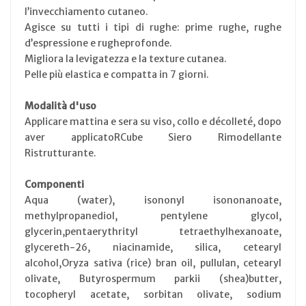
l’invecchiamento cutaneo.
Agisce su tutti i tipi di rughe: prime rughe, rughe
d’espressione e rugheprofonde.
Migliora la levigatezza e la texture cutanea.
Pelle più elastica e compatta in 7 giorni.
Modalità d'uso
Applicare mattina e sera su viso, collo e décolleté, dopo
aver applicatoRCube Siero Rimodellante
Ristrutturante.
Componenti
Aqua (water), isononyl isononanoate,
methylpropanediol, pentylene glycol,
glycerin,pentaerythrityl tetraethylhexanoate,
glycereth-26, niacinamide, silica, cetearyl
alcohol,Oryza sativa (rice) bran oil, pullulan, cetearyl
olivate, Butyrospermum parkii (shea)butter,
tocopheryl acetate, sorbitan olivate, sodium