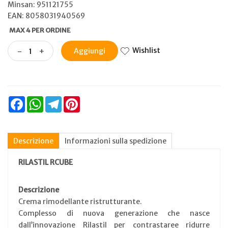
Minsan:
951121755
EAN: 8058031940569
MAX 4 PER ORDINE
Wishlist
-
+
Aggiungi
Facebook
WhatsApp
Telegram
Pinterest
Descrizione
Informazioni sulla spedizione
RILASTIL
RCUBE
Descrizione
Crema rimodellante ristrutturante.
Complesso di nuova generazione che nasce
dall’innovazione Rilastil per contrastaree ridurre