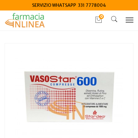
SERVIZIO WHATSAPP 331 7778004
0
Home
Catalogo
/
Integrazione alimentare
/
Integratori
Vasostar 600 30 compresse