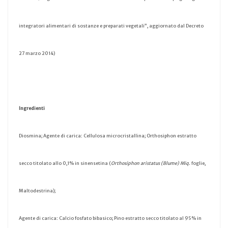
integratori alimentari di sostanze e preparati vegetali”, aggiornato dal Decreto
27 marzo 2014)
Ingredienti
Diosmina; Agente di carica: Cellulosa microcristallina; Orthosiphon estratto
secco titolato allo 0,1% in sinensetina (
Orthosiphon aristatus (Blume) Miq.
foglie,
Maltodestrina);
Agente di carica: Calcio fosfato bibasico; Pino estratto secco titolato al 95% in