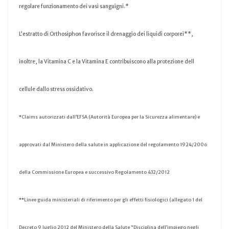
regolare funzionamento dei vasi sanguigni.*
L’estratto di Orthosiphon favorisce il drenaggio dei liquidi corporei**,
inoltre, la Vitamina C e la Vitamina E contribuiscono alla protezione dell
cellule dallo stress ossidativo.
*Claims autorizzati dall’EFSA (Autorità Europea per la Sicurezza alimentare) e
approvati dal Ministero della salute in applicazione del regolamento 1924/2006
della Commissione Europea e successivo Regolamento 432/2012
**Linee guida ministeriali di riferimento per gli effetti fisiologici (allegato 1 del
Decreto 9 luglio 2012 del Ministero della Salute “Disciplina dell’impiego negli