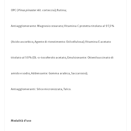
OPC (
Pinus pinaster Ait.
corteccia); Rutina;
Antiagglomerante: Magnesio stearato; Vitamina C protetta titolata al 97,5%
(Acido ascorbico, Agente di rivestimento: Etilcellulosa); Vitamina E acetato
titolato al 50% (DL-α-tocoferolo acetato, Emulsionante: Ottenilsuccinato di
amido e sodio, Addensante: Gomma arabica, Saccarosio);
Antiagglomeranti: Silice micronizzata, Talco.
Modalità d'uso