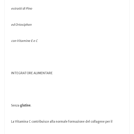
estratti di Pino
ed Ortosiphon
con Vitamine E e C
INTEGRATORE ALIMENTARE
Senza
glutine
.
La Vitamina C contribuisce alla normale formazione del collagene per il