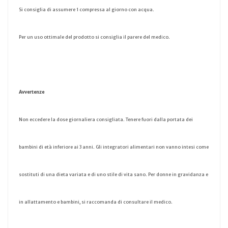
Si consiglia di assumere 1 compressa al giorno con acqua.
Per un uso ottimale del prodotto si consiglia il parere del medico.
Avvertenze
Non eccedere la dose giornaliera consigliata. Tenere fuori dalla portata dei
bambini di età inferiore ai 3 anni. Gli integratori alimentari non vanno intesi come
sostituti di una dieta variata e di uno stile di vita sano. Per donne in gravidanza e
in allattamento e bambini, si raccomanda di consultare il medico.