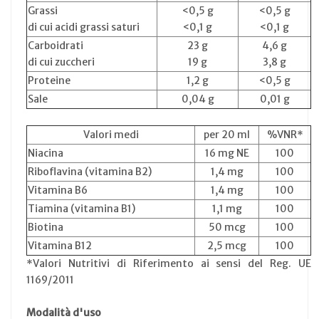
Grassi
<0,5 g
<0,5 g
di cui acidi grassi saturi
<0,1 g
<0,1 g
Carboidrati
23 g
4,6 g
di cui zuccheri
19 g
3,8 g
Proteine
1,2 g
<0,5 g
Sale
0,04 g
0,01 g
Valori medi
per 20 ml
%VNR*
Niacina
16 mg NE
100
Riboflavina (vitamina B2)
1,4 mg
100
Vitamina B6
1,4 mg
100
Tiamina (vitamina B1)
1,1 mg
100
Biotina
50 mcg
100
Vitamina B12
2,5 mcg
100
*Valori Nutritivi di Riferimento ai sensi del Reg. UE
1169/2011
Modalità d'uso