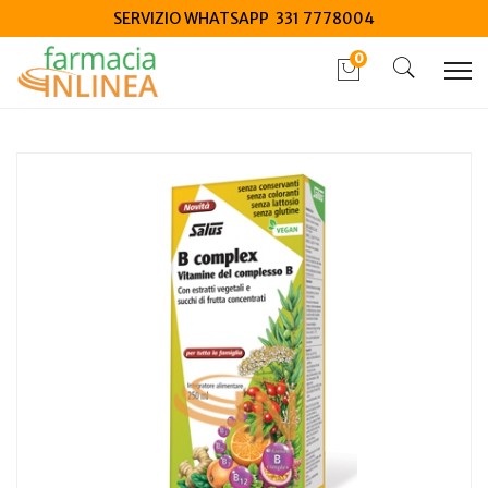
SERVIZIO WHATSAPP 331 7778004
0
Home
Catalogo
/
Integrazione alimentare
/
Integratori
Salus B Complex 250ml