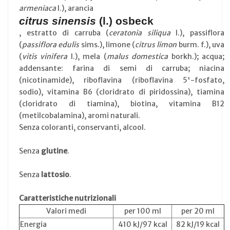
armeniaca
l.), arancia
citrus sinensis
(l.) osbeck
, estratto di carruba (
ceratonia siliqua
l.), passiflora
(
passiflora edulis
sims.), limone (
citrus limon
burm. f.), uva
(
vitis vinifera
l.), mela (
malus domestica
borkh.); acqua;
addensante: farina di semi di carruba; niacina
(nicotinamide), riboflavina (riboflavina 5'-fosfato,
sodio), vitamina B6 (cloridrato di piridossina), tiamina
(cloridrato di tiamina), biotina, vitamina B12
(metilcobalamina), aromi naturali.
Senza coloranti, conservanti, alcool.
Senza
glutine
.
Senza
lattosio
.
Caratteristiche nutrizionali
Valori medi
per 100 ml
per 20 ml
Energia
410 kJ/97 kcal
82 kJ/19 kcal