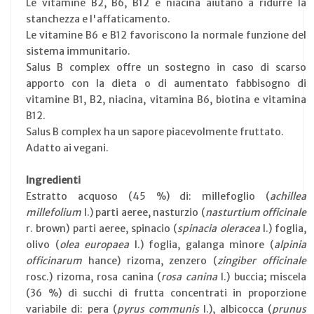
Le vitamine B2, B6, B12 e niacina aiutano a ridurre la
stanchezza e l'affaticamento.
Le vitamine B6 e B12 favoriscono la normale funzione del
sistema immunitario.
Salus B complex offre un sostegno in caso di scarso
apporto con la dieta o di aumentato fabbisogno di
vitamine B1, B2, niacina, vitamina B6, biotina e vitamina
B12.
Salus B complex ha un sapore piacevolmente fruttato.
Adatto ai vegani.
Ingredienti
Estratto acquoso (45 %) di: millefoglio (
achillea
millefolium
l.) parti aeree, nasturzio (
nasturtium officinale
r. brown) parti aeree, spinacio (
spinacia oleracea
l.) foglia,
olivo (
olea europaea
l.) foglia, galanga minore (
alpinia
officinarum
hance) rizoma, zenzero (
zingiber officinale
rosc.) rizoma, rosa canina (
rosa canina
l.) buccia; miscela
(36 %) di succhi di frutta concentrati in proporzione
variabile di: pera (
pyrus communis
l.), albicocca (
prunus