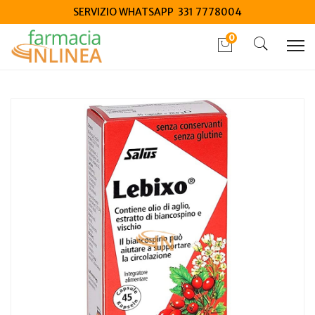
SERVIZIO WHATSAPP 331 7778004
0
Home
Catalogo
/
Integrazione alimentare
/
Integratori
Salus Lebixo Olio Di Aglio Estratto Di Biancospino e Vischio
45 Capsule