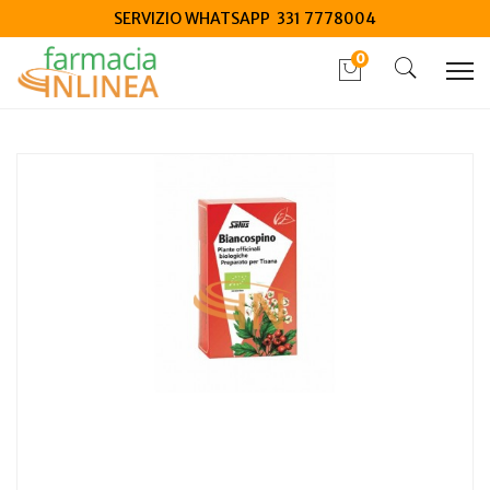
SERVIZIO WHATSAPP 331 7778004
0
Home
Catalogo
/
Integrazione alimentare
/
Tisane
Salus Tisana Al Biancospino Biologico 15 filtri