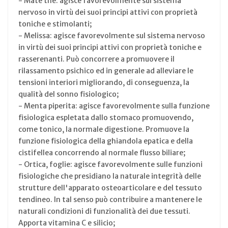
- Mate the: agisce favorevolmente sul sistema
nervoso in virtù dei suoi principi attivi con proprietà
toniche e stimolanti;
- Melissa: agisce favorevolmente sul sistema nervoso
in virtù dei suoi principi attivi con proprietà toniche e
rasserenanti. Può concorrere a promuovere il
rilassamento psichico ed in generale ad alleviare le
tensioni interiori migliorando, di conseguenza, la
qualità del sonno fisiologico;
- Menta piperita: agisce favorevolmente sulla funzione
fisiologica espletata dallo stomaco promuovendo,
come tonico, la normale digestione. Promuove la
funzione fisiologica della ghiandola epatica e della
cistifellea concorrendo al normale flusso biliare;
- Ortica, foglie: agisce favorevolmente sulle funzioni
fisiologiche che presidiano la naturale integrità delle
strutture dell'apparato osteoarticolare e del tessuto
tendineo. In tal senso può contribuire a mantenere le
naturali condizioni di funzionalità dei due tessuti.
Apporta vitamina C e silicio;