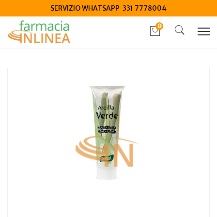
SERVIZIO WHATSAPP 331 7778004
0
Home
Catalogo
/
Salute
/
Salute e benessere
Santiveri Argilla Verde in pasta 400g