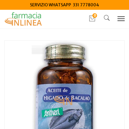
SERVIZIO WHATSAPP 331 7778004
0
Home
Catalogo
/
Integrazione alimentare
/
Integratori
Santiveri Olio di fegato di merluzzo 120 perle