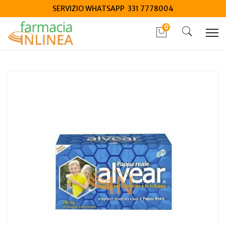
SERVIZIO WHATSAPP 331 7778004
0
Home
Catalogo
/
Mamma e bambino
/
Integrazione bambino
Sit Laboratorio Farmac Alvear junior pappa reale 10
flaconcini