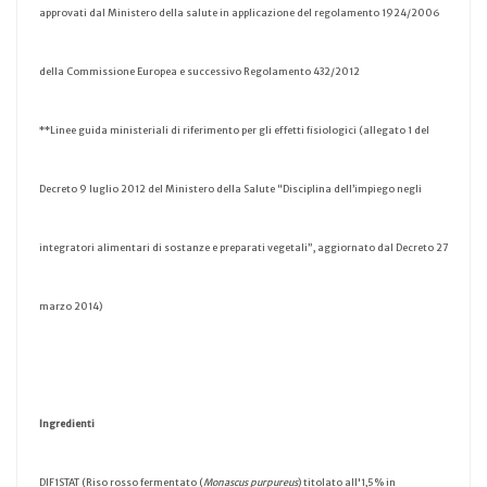
approvati dal Ministero della salute in applicazione del regolamento 1924/2006
della Commissione Europea e successivo Regolamento 432/2012
**Linee guida ministeriali di riferimento per gli effetti fisiologici (allegato 1 del
Decreto 9 luglio 2012 del Ministero della Salute “Disciplina dell’impiego negli
integratori alimentari di sostanze e preparati vegetali”, aggiornato dal Decreto 27
marzo 2014)
Ingredienti
DIF1STAT (Riso rosso fermentato (
Monascus purpureus
) titolato all'1,5% in