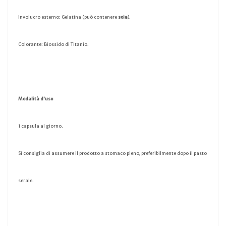
Involucro esterno: Gelatina (può contenere
soia
).
Colorante: Biossido di Titanio.
Modalità d'uso
1 capsula al giorno.
Si consiglia di assumere il prodotto a stomaco pieno, preferibilmente dopo il pasto
serale.