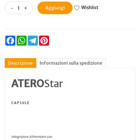
Wishlist
-
+
Aggiungi
Facebook
WhatsApp
Telegram
Pinterest
Descrizione
Informazioni sulla spedizione
ATERO
Star
C A P S U L E
Integratore alimentare con