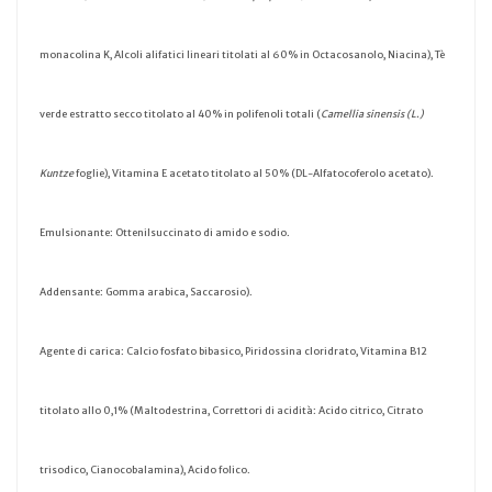
monacolina K, Alcoli alifatici lineari titolati al 60% in Octacosanolo, Niacina), Tè
verde estratto secco titolato al 40% in polifenoli totali (
Camellia sinensis (L.)
Kuntze
foglie), Vitamina E acetato titolato al 50% (DL-Alfatocoferolo acetato).
Emulsionante: Ottenilsuccinato di amido e sodio.
Addensante: Gomma arabica, Saccarosio).
Agente di carica: Calcio fosfato bibasico, Piridossina cloridrato, Vitamina B12
titolato allo 0,1% (Maltodestrina, Correttori di acidità: Acido citrico, Citrato
trisodico, Cianocobalamina), Acido folico.