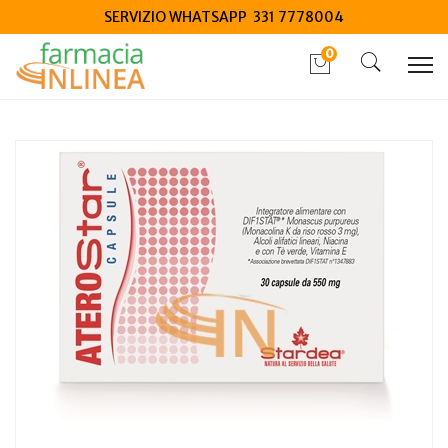
SERVIZIO WHATSAPP 331 7778004
0
Home
Catalogo
/
Integrazione alimentare
/
Integratori
Stardea Aterostar Capsule 30 Compresse 550mg