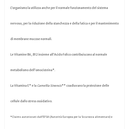
L'organismo la utilizza anche per il normale funzionamento del sistema
nervoso, per la riduzione della stanchezza e della fatica e per il mantenimento
di membrane mucose normali.
Le Vitamine B6, B12 insieme all’Acido Folico contribuiscono al normale
metabolismo dell’omocisteina*.
La Vitamina E* e la
Camellia Sinensis
** coadiuvano la protezione delle
cellule dallo stress ossidativo.
*Claims autorizzati dall’EFSA (Autorità Europea per la Sicurezza alimentare) e