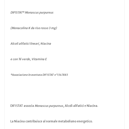
DIF1STAT* Monascus purpureus
(Monacolina K da riso rosso 3 mg)
Alcoli alifatici lineari, Niacina
e con Té verde, Vitamina E
*Associazione bravettata DIF1STAT n°1347883
DIF1STAT associa
Monascus purpureus
, Alcoli alifatici e Niacina.
La Niacina contribuisce al normale metabolismo energetico.