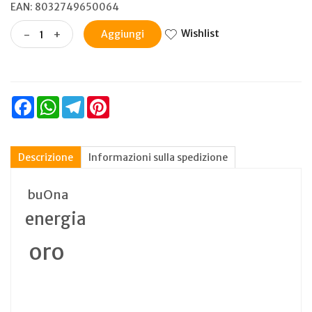
EAN: 8032749650064
Wishlist
-
+
Aggiungi
Facebook
WhatsApp
Telegram
Pinterest
Descrizione
Informazioni sulla spedizione
buOna
energia
oro