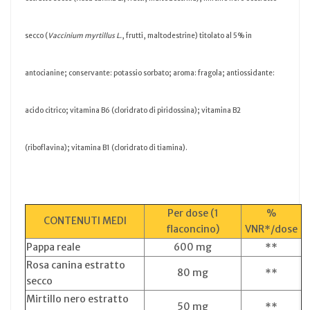
secco (
Vaccinium myrtillus L.
, frutti, maltodestrine) titolato al 5% in
antocianine; conservante: potassio sorbato; aroma: fragola; antiossidante:
acido citrico; vitamina B6 (cloridrato di piridossina); vitamina B2
(riboflavina); vitamina B1 (cloridrato di tiamina).
Per dose (1
%
CONTENUTI MEDI
flaconcino)
VNR*/dose
Pappa reale
600 mg
**
Rosa canina estratto
80 mg
**
secco
Mirtillo nero estratto
50 mg
**