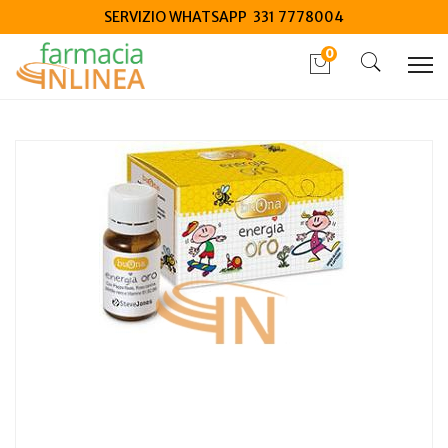
SERVIZIO WHATSAPP 331 7778004
0
Home
Catalogo
/
Integrazione alimentare
/
Integratori
Buona energia oro 10 flaconcini da 10 ml
Home
Catalogo
/
Mamma e bambino
/
Integrazione bambino
Buona energia oro 10 flaconcini da 10 ml