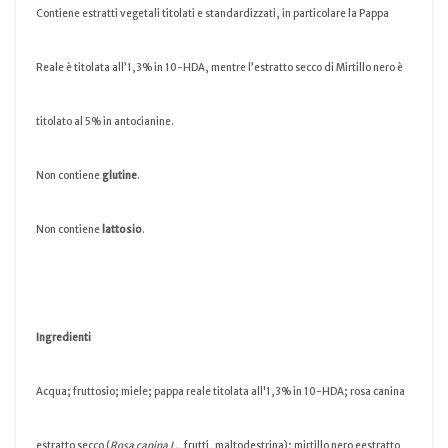
Contiene estratti vegetali titolati e standardizzati, in particolare la Pappa
Reale è titolata all’1,3% in 10-HDA, mentre l’estratto secco di Mirtillo nero è
titolato al 5% in antocianine.
Non contiene
glutine
.
Non contiene
lattosio
.
Ingredienti
Acqua; fruttosio; miele; pappa reale titolata all'1,3% in 10-HDA; rosa canina
estratto secco (
Rosa canina L.
, frutti, maltodestrina); mirtillo nero eestratto