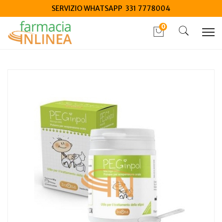
SERVIZIO WHATSAPP 331 7778004
0
Home
Catalogo
/
Salute
/
Dispositivi medici salute
Steve Jones Peginpol macrogol 3350 sospensione orale 100
g