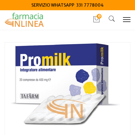
SERVIZIO WHATSAPP 331 7778004
0
Home
Catalogo
/
Integrazione alimentare
/
Integratori
Tafarm Promilk 20 compresse