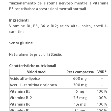
funzionamento del sistema nervoso mentre la vitamina
B5 contribuisce a prestazioni mentali normali.
Ingredienti
Vitamine B1, B5, B6 e B12; acido alfa-lipoico, acetil L-
carnitina.
Senza
glutine
.
Naturalmente privo di
lattosio
.
Caratteristiche nutrizionali
Valori medi
Per 1 compressa
VNR*
Acido alfa-lipoico
600 mg
-
Acetil L-carnitina cloridrato
300 mg
-
Vitamina B5
6 mg
100%
Vitamina B12
2,5 mcg
100%
Vitamina B6
1,4 mg
100%
Vitamina B1
1,1 mg
100%