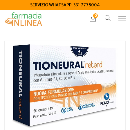
SERVIZIO WHATSAPP 331 7778004
0
Home
Catalogo
/
Integrazione alimentare
/
Integratori
Tioneural retard 30 compresse