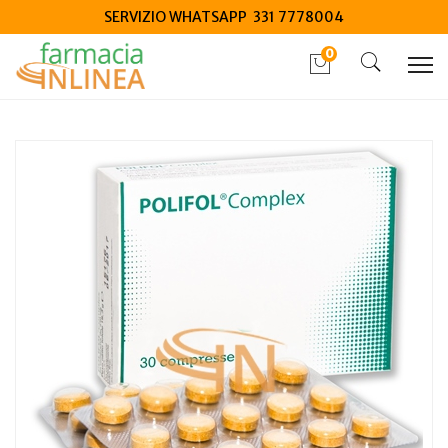
SERVIZIO WHATSAPP 331 7778004
0
Home
Catalogo
/
Integrazione alimentare
/
Integratori
VKF Italia Polifol Complex 30 Compresse