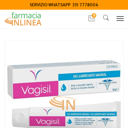
SERVIZIO WHATSAPP 331 7778004
0
Home
Catalogo
/
Igiene
/
Igiene Intima
Vagisil Gel Lubrificante 30g