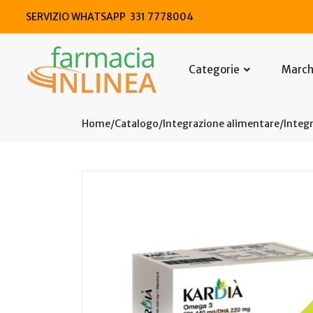
SERVIZIO WHATSAPP 331 7778004
Categorie
Marc
Home
Catalogo
/
Integrazione alimentare
/
Integr