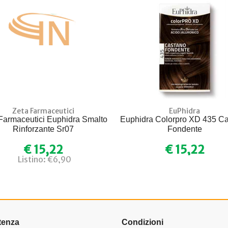
Zeta Farmaceutici
EuPhidra
Farmaceutici Euphidra Smalto
Euphidra Colorpro XD 435 C
Rinforzante Sr07
Fondente
€ 15,22
€ 15,22
Listino: €6,90
tenza
Condizioni