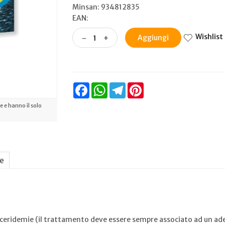
Minsan:
934812835
EAN:
Wishlist
-
+
Aggiungi
Facebook
WhatsApp
Telegram
Pinterest
 e hanno il solo
ne
liceridemie (il trattamento deve essere sempre associato ad un ade