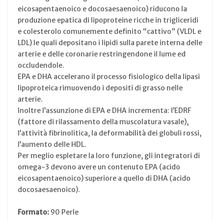
eicosapentaenoico e docosaesaenoico) riducono la
produzione epatica di lipoproteine ricche in trigliceridi
e colesterolo comunemente definito “cattivo” (VLDL e
LDL) le quali depositano i lipidi sulla parete interna delle
arterie e delle coronarie restringendone il lume ed
occludendole.
EPA e DHA accelerano il processo fisiologico della lipasi
lipoproteica rimuovendo i depositi di grasso nelle
arterie.
Inoltre l’assunzione di EPA e DHA incrementa: l’EDRF
(fattore di rilassamento della muscolatura vasale),
l’attività fibrinolitica, la deformabilità dei globuli rossi,
l’aumento delle HDL.
Per meglio espletare la loro funzione, gli integratori di
omega-3 devono avere un contenuto EPA (acido
eicosapentaenoico) superiore a quello di DHA (acido
docosaesaenoico).
Formato:
90 Perle