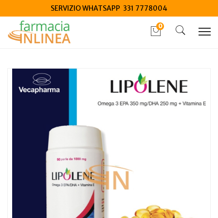
SERVIZIO WHATSAPP 331 7778004
0
Home
Catalogo
/
Integrazione alimentare
/
Integratori
Vecapharma Licolene 90 perle