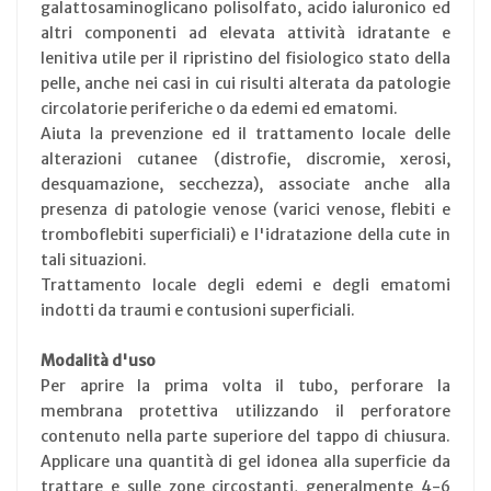
galattosaminoglicano polisolfato, acido ialuronico ed
altri componenti ad elevata attività idratante e
lenitiva utile per il ripristino del fisiologico stato della
pelle, anche nei casi in cui risulti alterata da patologie
circolatorie periferiche o da edemi ed ematomi.
Aiuta la prevenzione ed il trattamento locale delle
alterazioni cutanee (distrofie, discromie, xerosi,
desquamazione, secchezza), associate anche alla
presenza di patologie venose (varici venose, flebiti e
tromboflebiti superficiali) e l'idratazione della cute in
tali situazioni.
Trattamento locale degli edemi e degli ematomi
indotti da traumi e contusioni superficiali.
Modalità d'uso
Per aprire la prima volta il tubo, perforare la
membrana protettiva utilizzando il perforatore
contenuto nella parte superiore del tappo di chiusura.
Applicare una quantità di gel idonea alla superficie da
trattare e sulle zone circostanti, generalmente 4-6