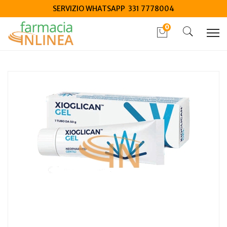
SERVIZIO WHATSAPP 331 7778004
0
Home
Catalogo
/
Salute
/
Salute e benessere
Xioglican gel 50 g