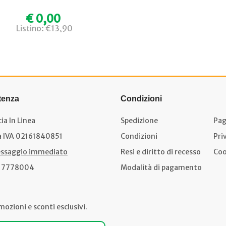
€ 0,00
Listino: €13,90
tenza
Condizioni
ia In Linea
Spedizione
Pag
a IVA 02161840851
Condizioni
Pri
ssaggio immediato
Resi e diritto di recesso
Coo
17778004
Modalità di pagamento
mozioni e sconti esclusivi.