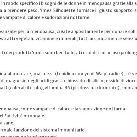
in modo specifico i bisogni delle donne in menopausa grazie alla s
 a prendere peso. Ymea Silhouette fornisce il giusto supporto a
e vampate di calore e sudorazioni notturne.
avanzate per la menopausa, create appositamente per donare sol
stratti vegetali, vitamine e minerali, tutti accuratamente selezio
enti nei prodotti Ymea sono ben tollerati e adatti ad un uso prolun
elatina alimentare, maca e.s. (Lepidium meyenii Walp, radice), té ve
i magnesio degli acidi grassi e biossido di silicio; ossido di zinc
 D (colecalciferolo), vitamina B6 (piridossina cloridrato), colorant
 menopausa, come vampate di calore e la sudorazione notturna.
ell'attività ormonale.
a sane.
ormale funzione del sistema immunitario.