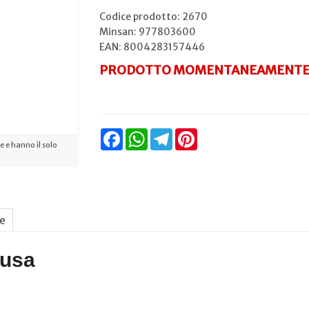
Codice prodotto: 2670
Minsan:
977803600
EAN: 8004283157446
PRODOTTO MOMENTANEAMENTE 
Facebook
WhatsApp
Telegram
Pinterest
 e hanno il solo
ne
ausa