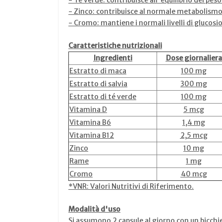
-
Té verde: contribuisce all'equilibrio del peso
-
Zinco: contribuisce al normale metabolismo 
-
Cromo: mantiene i normali livelli di glucos
Caratteristiche nutrizionali
Ingredienti
Dose giornaliera
Estratto di maca
100 mg
Estratto di salvia
300 mg
Estratto di té verde
100 mg
Vitamina D
5 mcg
Vitamina B6
1,4 mg
Vitamina B12
2,5 mcg
Zinco
10 mg
Rame
1 mg
Cromo
40 mcg
*VNR: Valori Nutritivi di Riferimento.
Modalità d'uso
Si assumono 2 capsule al giorno con un bicchi