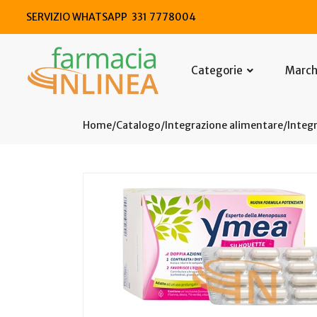
SERVIZIO WHATSAPP 331 7778004
Categorie
Marc
Home
Catalogo
/
Integrazione alimentare
/
Integr