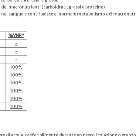
 corporeo e a bruciare grassi.
dei macronutrienti (carboidrati, grassi e proteine).
io nel sangue e contribuisce al normale metabolismo dei macronutr
%VNR*
-
-
-
100%
100%
100%
100%
100%
100%
ere di acqua, preferibilmente durante un pasto (colazione o pranzo