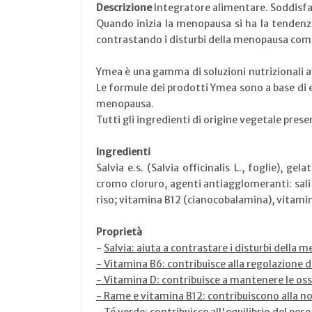
Descrizione
Integratore alimentare. Soddisfa 
Quando inizia la menopausa si ha la tendenza
contrastando i disturbi della menopausa com
Ymea è una gamma di soluzioni nutrizionali 
Le formule dei prodotti Ymea sono a base di e
menopausa.
Tutti gli ingredienti di origine vegetale pres
Ingredienti
Salvia e.s. (Salvia officinalis L., foglie), g
cromo cloruro, agenti antiagglomeranti: sali d
riso; vitamina B12 (cianocobalamina), vitamina
Proprietà
-
Salvia: aiuta a contrastare i disturbi della
-
Vitamina B6: contribuisce alla regolazione d
-
Vitamina D: contribuisce a mantenere le oss
-
Rame e vitamina B12: contribuiscono alla n