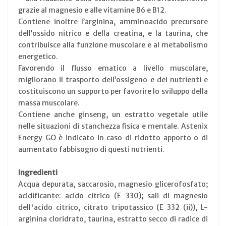
grazie al magnesio e alle vitamine B6 e B12.
Contiene inoltre l’arginina, amminoacido precursore
dell’ossido nitrico e della creatina, e la taurina, che
contribuisce alla funzione muscolare e al metabolismo
energetico.
Favorendo il flusso ematico a livello muscolare,
migliorano il trasporto dell’ossigeno e dei nutrienti e
costituiscono un supporto per favorire lo sviluppo della
massa muscolare.
Contiene anche ginseng, un estratto vegetale utile
nelle situazioni di stanchezza fisica e mentale. Astenix
Energy GO è indicato in caso di ridotto apporto o di
aumentato fabbisogno di questi nutrienti.
Ingredienti
Acqua depurata, saccarosio, magnesio glicerofosfato;
acidificante: acido citrico (E 330); sali di magnesio
dell'acido citrico, citrato tripotassico (E 332 (ii)), L-
arginina cloridrato, taurina, estratto secco di radice di