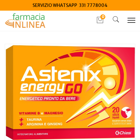
SERVIZIO WHATSAPP 331 7778004
0
Home
Catalogo
/
Integrazione alimentare
/
Integratori
Astenix Energy Go 20 Stick Liquidi