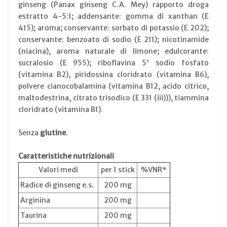
ginseng (Panax ginseng C.A. Mey) rapporto droga
estratto 4-5:1; addensante: gomma di xanthan (E
415); aroma; conservante: sorbato di potassio (E 202);
conservante: benzoato di sodio (E 211); nicotinamide
(niacina), aroma naturale di limone; edulcorante:
sucralosio (E 955); riboflavina 5' sodio fosfato
(vitamina B2), piridossina cloridrato (vitamina B6),
polvere cianocobalamina (vitamina B12, acido citrico,
maltodestrina, citrato trisodico (E 331 (iii))), tiammina
cloridrato (vitamina B1).
Senza
glutine
.
Caratteristiche nutrizionali
Valori medi
per 1 stick
%VNR*
Radice di ginseng e.s.
200 mg
Arginina
200 mg
Taurina
200 mg