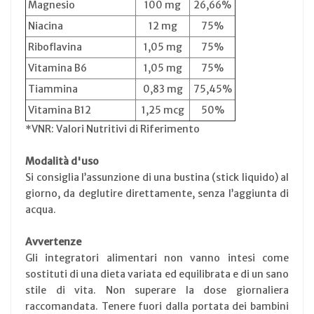
Magnesio
100 mg
26,66%
Niacina
12 mg
75%
Riboflavina
1,05 mg
75%
Vitamina B6
1,05 mg
75%
Tiammina
0,83 mg
75,45%
Vitamina B12
1,25 mcg
50%
*VNR: Valori Nutritivi di Riferimento
Modalità d'uso
Si consiglia l’assunzione di una bustina (stick liquido) al
giorno, da deglutire direttamente, senza l’aggiunta di
acqua.
Avvertenze
Gli integratori alimentari non vanno intesi come
sostituti di una dieta variata ed equilibrata e di un sano
stile di vita. Non superare la dose giornaliera
raccomandata. Tenere fuori dalla portata dei bambini