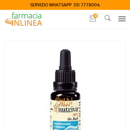
SERVIZIO WHATSAPP 331 7778004
0
Home
Catalogo
/
Integrazione alimentare
/
Naturali e Fitoterapici
Cabassi e Giuriati Florinutriva Concentrazione e Memoria