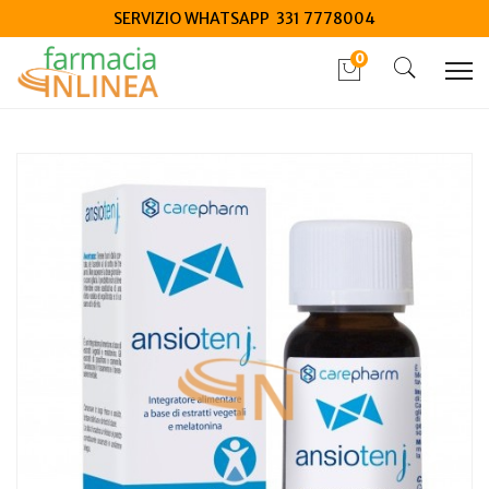
SERVIZIO WHATSAPP 331 7778004
0
Home
Catalogo
/
Mamma e bambino
/
Integrazione bambino
Carepharm Ansioten junior 30 ml