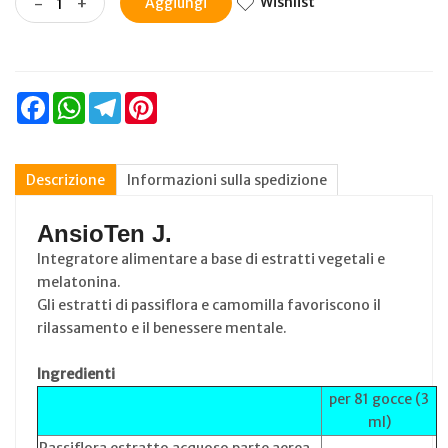
Wishlist
-
+
Aggiungi
Facebook
WhatsApp
Telegram
Pinterest
Descrizione
Informazioni sulla spedizione
AnsioTen J.
Integratore alimentare a base di estratti vegetali e
melatonina.
Gli estratti di passiflora e camomilla favoriscono il
rilassamento e il benessere mentale.
Ingredienti
per 81 gocce (3
ml)
Passiflora estratto acquoso parte aerea