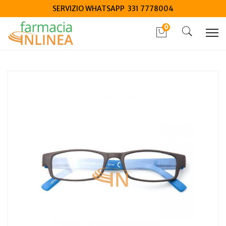
SERVIZIO WHATSAPP 331 7778004
0
Home
Catalogo
/
Salute
/
Prodotti oftalmici
/
Occhiali
/
Occhiali Da Vista
Contacta One Occhiali Premontati Per Presbiopia BLU
+2,00 Diottria 1 Paio