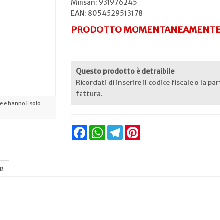
Minsan:
931976245
EAN: 8054529513178
PRODOTTO MOMENTANEAMENTE 
Questo prodotto è detraibile
Ricordati di inserire il codice fiscale o la pa
fattura.
 e hanno il solo
Facebook
WhatsApp
Telegram
Pinterest
ne