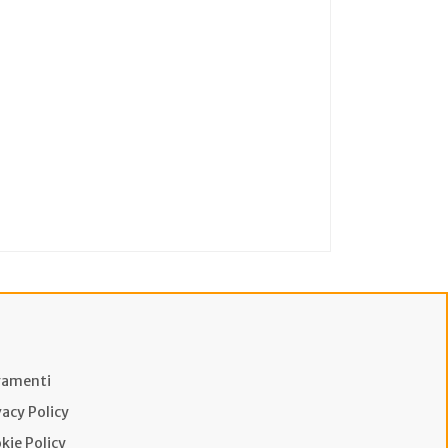
amenti
vacy Policy
kie Policy