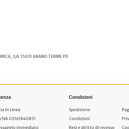
BRICA, 3/A 35031 ABANO TERME PD
tenza
Condizioni
ia In Linea
Spedizione
Pag
a IVA 02161840851
Condizioni
Pri
ssaggio immediato
Resi e diritto di recesso
Coo