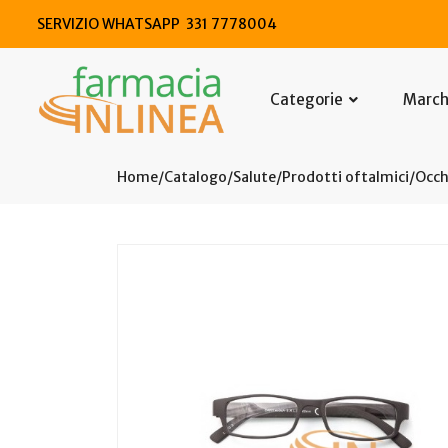
SERVIZIO WHATSAPP 331 7778004
Categorie
Marc
Home
Catalogo
/
Salute
/
Prodotti oftalmici
/
Occh