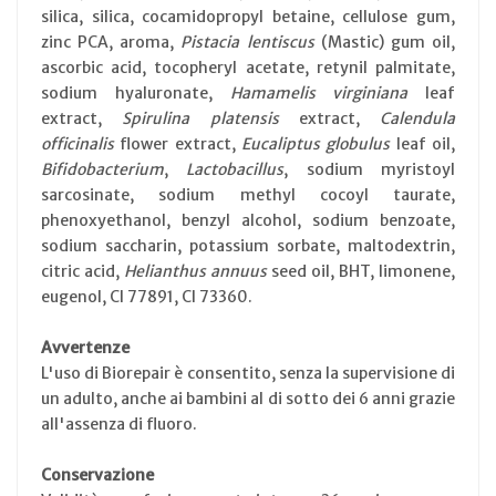
silica, silica, cocamidopropyl betaine, cellulose gum,
zinc PCA, aroma,
Pistacia lentiscus
(Mastic) gum oil,
ascorbic acid, tocopheryl acetate, retynil palmitate,
sodium hyaluronate,
Hamamelis virginiana
leaf
extract,
Spirulina platensis
extract,
Calendula
officinalis
flower extract,
Eucaliptus globulus
leaf oil,
Bifidobacterium
,
Lactobacillus
, sodium myristoyl
sarcosinate, sodium methyl cocoyl taurate,
phenoxyethanol, benzyl alcohol, sodium benzoate,
sodium saccharin, potassium sorbate, maltodextrin,
citric acid,
Helianthus annuus
seed oil, BHT, limonene,
eugenol, CI 77891, CI 73360.
Avvertenze
L'uso di Biorepair è consentito, senza la supervisione di
un adulto, anche ai bambini al di sotto dei 6 anni grazie
all'assenza di fluoro.
Conservazione