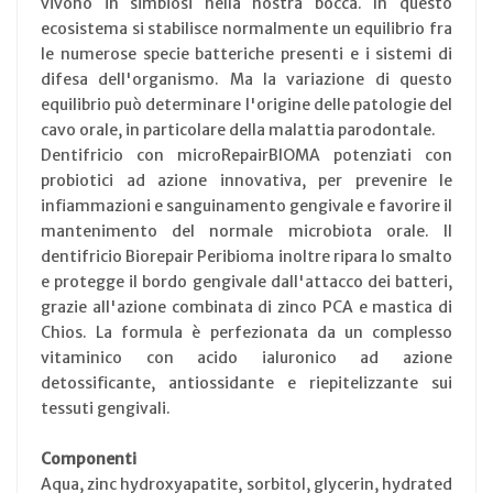
vivono in simbiosi nella nostra bocca. In questo
ecosistema si stabilisce normalmente un equilibrio fra
le numerose specie batteriche presenti e i sistemi di
difesa dell'organismo. Ma la variazione di questo
equilibrio può determinare l'origine delle patologie del
cavo orale, in particolare della malattia parodontale.
Dentifricio con microRepairBIOMA potenziati con
probiotici ad azione innovativa, per prevenire le
infiammazioni e sanguinamento gengivale e favorire il
mantenimento del normale microbiota orale. Il
dentifricio Biorepair Peribioma inoltre ripara lo smalto
e protegge il bordo gengivale dall'attacco dei batteri,
grazie all'azione combinata di zinco PCA e mastica di
Chios. La formula è perfezionata da un complesso
vitaminico con acido ialuronico ad azione
detossificante, antiossidante e riepitelizzante sui
tessuti gengivali.
Componenti
Aqua, zinc hydroxyapatite, sorbitol, glycerin, hydrated