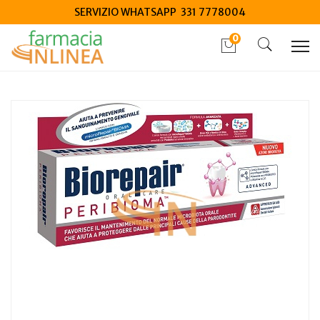
SERVIZIO WHATSAPP 331 7778004
0
Home
Catalogo
/
Igiene
/
Igiene Orale
Coswell Biorepair peribioma dentifricio 75 ml