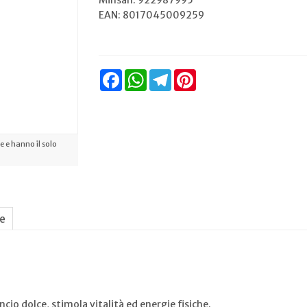
Minsan:
922987995
EAN: 8017045009259
Facebook
WhatsApp
Telegram
Pinterest
 e hanno il solo
ne
cio dolce, stimola vitalità ed energie fisiche.