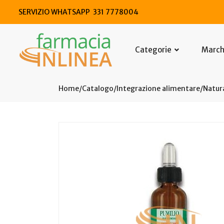
SERVIZIO WHATSAPP 331 7778004
Categorie
Marc
Home
Catalogo
/
Integrazione alimentare
/
Natura