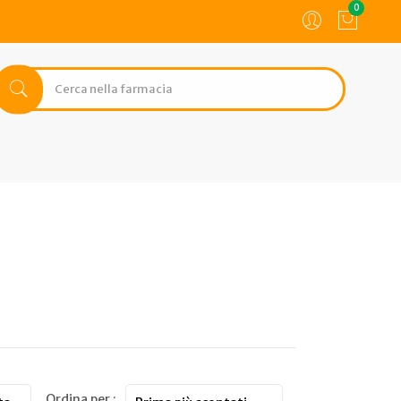
0
Ordina per :