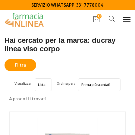
SERVIZIO WHATSAPP 331 7778004
0
Home
Marche parafarmaci
ducray linea viso corpo
Hai cercato per la marca: ducray
linea viso corpo
Filtra
risultati
Visualizza:
Ordina per :
4 prodotti trovati